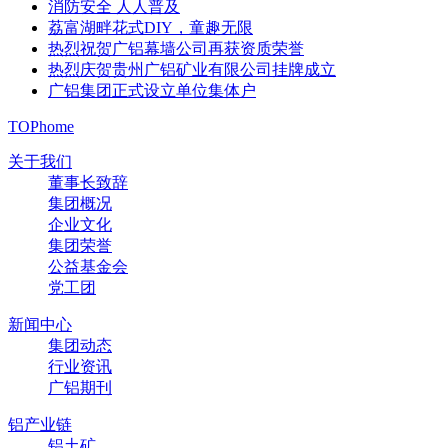
消防安全 人人普及
荔富湖畔花式DIY，童趣无限
热烈祝贺广铝幕墙公司再获资质荣誉
热烈庆贺贵州广铝矿业有限公司挂牌成立
广铝集团正式设立单位集体户
TOP
home
关于我们
董事长致辞
集团概况
企业文化
集团荣誉
公益基金会
党工团
新闻中心
集团动态
行业资讯
广铝期刊
铝产业链
铝土矿