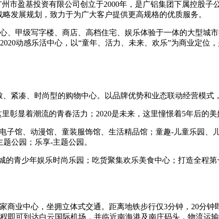
州市盈基投资有限公司创立于2000年，是广铝集团下属控股子
战略发展规划，致力于为广大客户提供更高规格的优质服务。
中心、甲级写字楼、商店、高档住宅、娱乐体验于一体的大型城市
层2020动感乐活中心，以“童年、活力、未来、欢乐”为商业定位
是一个精致、紧凑、时尚型的购物中心。以品牌优势和业态联动经营模
，这里彰显着潮流的青春活力；2020是未来，这里憧憬着5年后的
电子馆、动漫馆、童装服饰馆、生活精品馆；童趣-儿童乐园、儿
主题公园；乐享-主题公园。
青少年娱乐时尚乐园；吃货聚集欢乐美食中心；打造全程第一票房影
国家商业中心，坐拥立体式交通。距离地铁步行仅3分钟，20分
钟车程即可到达白云国际机场，并临近南海港及南庄码头，物流运