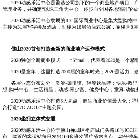
2020动感乐活中心是盈基公司旗下的一个商业地产项目，广
管理业务，并确定“以珠三角为中心，逐步向全国各地辐射”的
2020动感乐活中心隶属的ICC国际商业中心是集大型购物
主楼为31层写字楼及酒店，副楼为18层酒店式公寓，裙楼为8
佛山
2020
首创打造全新的商业地产运作模式
2020独创全新商业模式——“S”mall，代表着2020
2020是童年，这里打造2000后的童年时光；2020是活力
各层业态分布划分：潮流-咖啡馆、轻餐饮品牌；快乐-数码
想-购书中心、生活精品；动感-青少宫、健身中心；童真-动物
2020动感乐活中心打造5大亮点，催生商业价值最大化：禅城的
合打造“7D ZOO2”主题公园。
2020
坐拥立体式交通
2020动感乐活中心位于佛山禅城区祖庙城门头路18号ICC
市，临近的客运站每日发出100多班次通往省内各点，40分