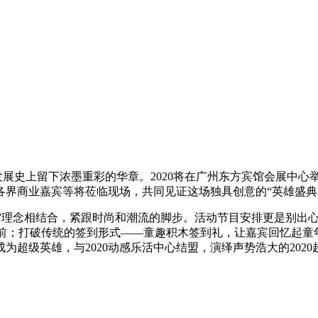
展史上留下浓墨重彩的华章。2020将在广州东方宾馆会展中心举办
界商业嘉宾等将莅临现场，共同见证这场独具创意的“英雄盛典
”理念相结合，紧跟时尚和潮流的脚步。活动节目安排更是别出心
宾面前；打破传统的签到形式——童趣积木签到礼，让嘉宾回忆起童年
超级英雄，与2020动感乐活中心结盟，演绎声势浩大的2020