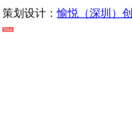
策划设计：
愉悦（深圳）
51La