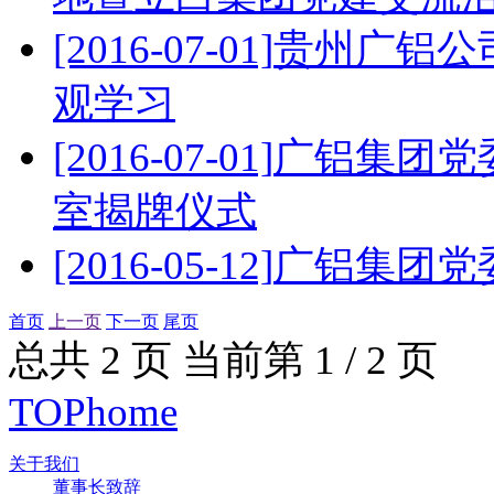
[2016-07-01]
贵州广铝公
观学习
[2016-07-01]
广铝集团党
室揭牌仪式
[2016-05-12]
广铝集团党
首页
上一页
下一页
尾页
总共 2 页 当前第 1 / 2 页
TOP
home
关于我们
董事长致辞