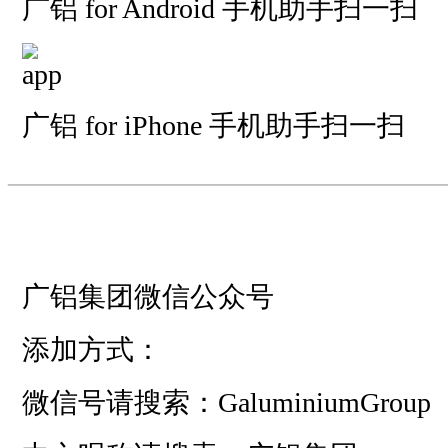
广铝 for Android 手机助手扫一扫
广铝 for iPhone 手机助手扫一扫
—————————
—
—
广铝集团微信公众号
添加方式：
微信号请搜索：GaluminiumGroup