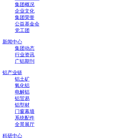
集团概况
企业文化
集团荣誉
公益基金会
党工团
新闻中心
集团动态
行业资讯
广铝期刊
铝产业链
铝土矿
氧化铝
电解铝
铝贸易
铝型材
门窗幕墙
系统配件
全景展厅
科研中心