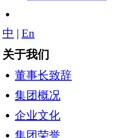
中
|
En
关于我们
董事长致辞
集团概况
企业文化
集团荣誉