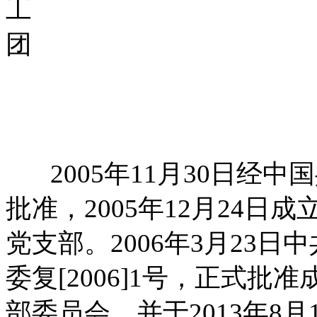
2005年11月30日经
批准，2005年12月24
党支部。2006年3月23
委复[2006]1号，正式
部委员会，并于2013年8