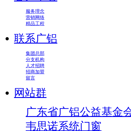
服务理念
营销网络
精品工程
联系广铝
集团总部
分支机构
人才招聘
招商加盟
留言
网站群
广东省广铝公益基金
韦思诺系统门窗