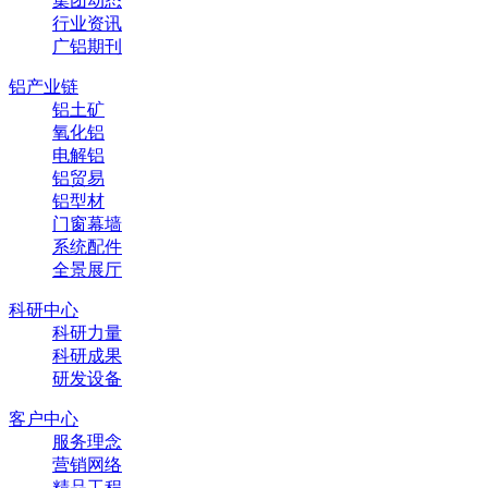
集团动态
行业资讯
广铝期刊
铝产业链
铝土矿
氧化铝
电解铝
铝贸易
铝型材
门窗幕墙
系统配件
全景展厅
科研中心
科研力量
科研成果
研发设备
客户中心
服务理念
营销网络
精品工程