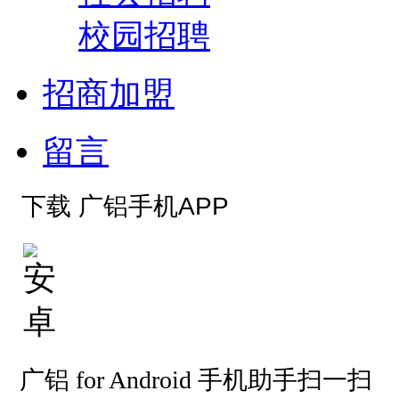
校园招聘
招商加盟
留言
下载 广铝手机APP
广铝 for Android 手机助手扫一扫