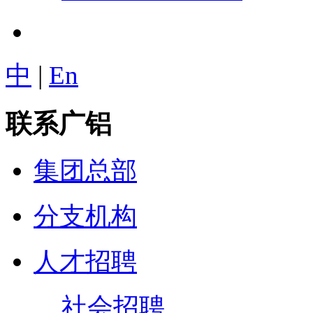
中
|
En
联系广铝
集团总部
分支机构
人才招聘
社会招聘