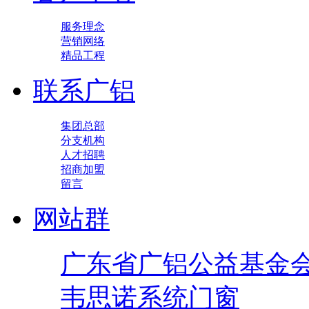
服务理念
营销网络
精品工程
联系广铝
集团总部
分支机构
人才招聘
招商加盟
留言
网站群
广东省广铝公益基金
韦思诺系统门窗