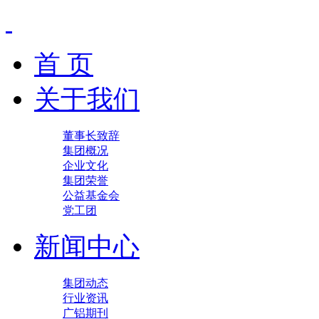
首 页
关于我们
董事长致辞
集团概况
企业文化
集团荣誉
公益基金会
党工团
新闻中心
集团动态
行业资讯
广铝期刊