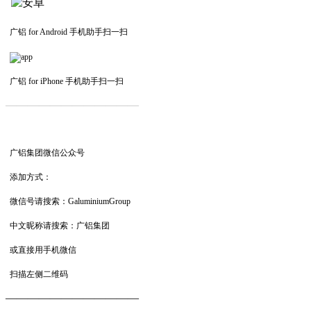
广铝 for Android 手机助手扫一扫
广铝 for iPhone 手机助手扫一扫
—————————
—
—
—
广铝集团微信公众号
添加方式：
微信号请搜索：GaluminiumGroup
中文昵称请搜索：广铝集团
或直接用手机微信
扫描左侧二维码
——————————
—
—