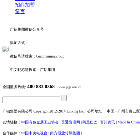
招商加盟
留言
广铝集团微信公众号
添加方式：
微信号请搜索：GaluminiumGroup
中文昵称请搜索：广铝集团
400 883 0368
全国服务热线:
www.gzga.com.cn
广铝集团有限公司 Copyright 2012-2014 Linking Inc. | 公司地址： 中国 • 广州市
友情链接：
中国有色金属工业协会
|
灵通资讯网
|
阿里巴巴
|
百川资讯
|
Made In China
合作媒体：
中国中央电视台
|
南方报业传媒集团
|