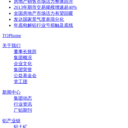
房地产销售市场活力整体回升
2013年期市交易规模增速超40%
全国房地产市场活力有望回暖
发达国家景气度表现分化
年底电解铝行业亏损触及底线
TOP
home
关于我们
董事长致辞
集团概况
企业文化
集团荣誉
公益基金会
党工团
新闻中心
集团动态
行业资讯
广铝期刊
铝产业链
铝土矿