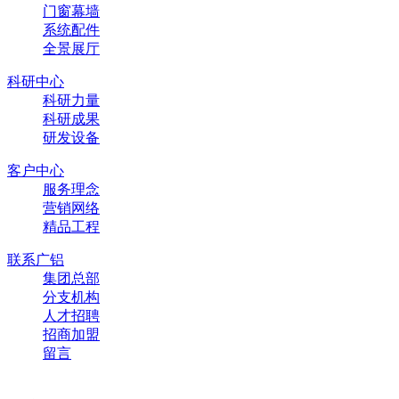
门窗幕墙
系统配件
全景展厅
科研中心
科研力量
科研成果
研发设备
客户中心
服务理念
营销网络
精品工程
联系广铝
集团总部
分支机构
人才招聘
招商加盟
留言