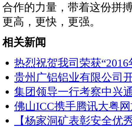
合作的力量，带着这份拼
更高，更快，更强。
相关新闻
热烈祝贺我司荣获“201
贵州广铝铝业有限公司
集团领导一行考察中兴
佛山ICC携手腾讯大粤
【杨家洞矿表彰安全优秀