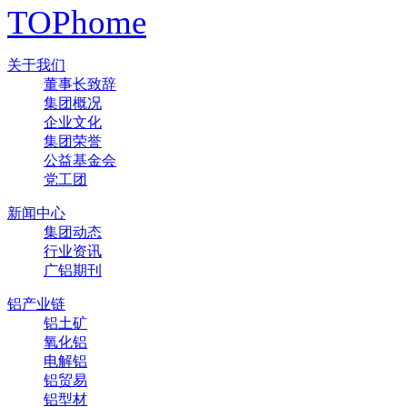
TOP
home
关于我们
董事长致辞
集团概况
企业文化
集团荣誉
公益基金会
党工团
新闻中心
集团动态
行业资讯
广铝期刊
铝产业链
铝土矿
氧化铝
电解铝
铝贸易
铝型材