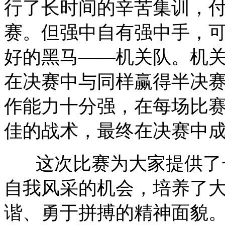
行了长时间的辛苦集训，
赛。但强中自有强中手，
好的黑马——机关队。机
在决赛中与同样赢得半决
作能力十分强，在每场比
佳的战术，最终在决赛中
这次比赛为大家提供了一
自我风采的机会，培养了
谐、勇于拼搏的精神面貌