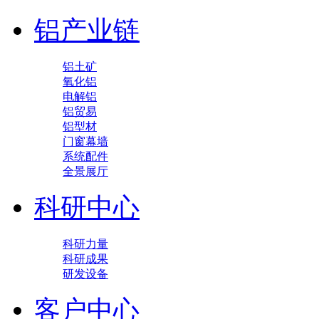
铝产业链
铝土矿
氧化铝
电解铝
铝贸易
铝型材
门窗幕墙
系统配件
全景展厅
科研中心
科研力量
科研成果
研发设备
客户中心