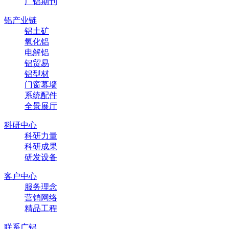
广铝期刊
铝产业链
铝土矿
氧化铝
电解铝
铝贸易
铝型材
门窗幕墙
系统配件
全景展厅
科研中心
科研力量
科研成果
研发设备
客户中心
服务理念
营销网络
精品工程
联系广铝