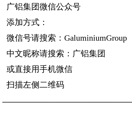
广铝集团微信公众号
添加方式：
微信号请搜索：GaluminiumGroup
中文昵称请搜索：广铝集团
或直接用手机微信
扫描左侧二维码
——————————
—