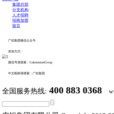
集团总部
分支机构
人才招聘
招商加盟
留言
广铝集团微信公众号
添加方式：
微信号请搜索：GaluminiumGroup
中文昵称请搜索：广铝集团
400 883 0368
全国服务热线:
w