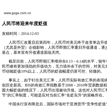
www.gzga.com.cn
人民币将迎来年度贬值
发稿时间：2014-12-03
人民币汇改重启后第四年，人民币对美元终于改变单边升值的
（尤其是外贸）企稳影响，人民币即期汇率重归升值通道，逐步
基点，基本宣布升值通道面临关闭。
截至目前，人民币即期汇率维持在6.13－6.14的水平，较
民币难有更加强劲的升值动力，无力填补余下的空间，对美元全
币动辄贬值10%以上，人民币的贬值幅度仍算可控、轻微的。
事实上，由于钉住美元汇率，人民币实际有效汇率的表现依然强势
创历史新高。BIS的有效汇率指数基于2008－2010年贸
圆大幅贬值的情况下，人民币出现被动升值。这也对人民币汇
节”的汇率制度，可能是应对当前汇率“名贬实升”的策略所在。
中国央行宣布降息后，国际市场对于亚洲货币“竞争性贬值”