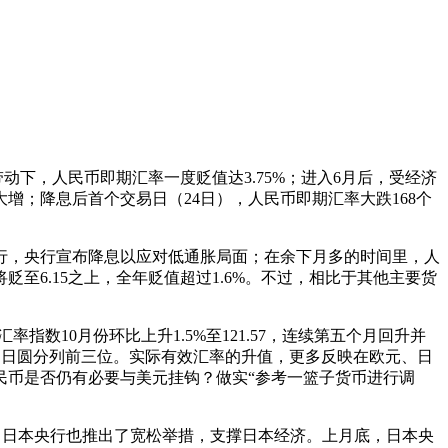
，人民币即期汇率一度贬值达3.75%；进入6月后，受经济
增；降息后首个交易日（24日），人民币即期汇率大跌168个
归下行，央行宣布降息以应对低通胀局面；在余下月多的时间里，人
6.15之上，全年贬值超过1.6%。不过，相比于其他主要货
10月份环比上升1.5%至121.57，连续第五个月回升并
美元和日圆分列前三位。实际有效汇率的升值，更多反映在欧元、日
民币是否仍有必要与美元挂钩？做实“参考一篮子货币进行调
日本央行也推出了宽松举措，支撑日本经济。上月底，日本央