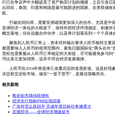
行已在争议声中大幅提高了资产购买计划的规模，之后引发日
出回应，泰国、印度和韩国是最可能跟进的国家。在美联储收
延。
打破此间闷局，需要亚洲诸国更加深入的合作。尤其是中国
亚洲经济一体化的大框架下，保持外部经济环境稳定、刺激外
概念落地；但在说服合作伙伴，以及将计划落实到一个个具体
聚焦到人民币汇率上，资本对外输出要求人民币相对主要国
都需要纳入人民币的使用范围内，避免日圆国际化“两头在外
宽松也需要服从人民币汇率稳定的大前提，尽可能避免参与到
币比美元更加强势，这并不符合经济发展规律。
人民币在2014年将迎来汇改重启后的首度贬值。这是好现
决定权交还给市场，做实“一篮子货币”，是最佳策略所在。
相关新闻
氧化铝市场供给增长
经济先行指标PMI出现回落
广东外贸止跌回升 完成年度目标任务难度大
宏观经济——全球经济增速提升