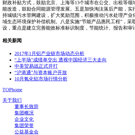
财政补贴方式，鼓励北京、上海等13个城市在公交、出租等
能改造，鼓励合同能源管理发展。五是加快淘汰落后产能，实
持城镇污水管网建设，扩大奖励范围，积极推动污水处理产业
域生态环境保护补偿机制。八是实施“节能产品惠民工程”，
设，重点是建立完善能效标准标识制度，节能统计、报告和审
相关新闻
2017年1月铝产业链市场动态分析
“上半场”成绩单交出 透视中国经济三大走向
中美贸易战正式开打
“沪港通”与资本账户开放
10月氧化铝市场行情分析
TOP
home
关于我们
董事长致辞
集团概况
企业文化
集团荣誉
公益基金会