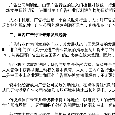
广告公司利润低。由于广告行业的进入门槛相对较低，行业
市场竞争日益明显，进而引发了广告行业低利润的趋势日益明
人才不稳定。广告行业是一个创意服务行业，人才对广告公
乏良好的规范性，广告公司的经营利润不景气，直接影响了广
二、国内广告行业未来发展趋势
广告行业作为创意服务产业，其发展状态与国民经济的发展
时，相关部门在《关于促进广告业发展的指导意见》提出了“到201
1%，与美国等广告业发达国家2%的占比存在较大差距。因
行业将面临重新洗牌，整合与集中是必然选择。资源整合与
未来竞争中获得掌握主动权的基本保障。未来，国内广告行业
二是中国本土企业通过和国外广告巨头博弈积累经验，不断通
资本化经营成为广告公司发展的助推力。在媒体资源相对稀
式已无法满足广告公司在激烈市场环境中快速成长的需求。未
传统媒体在未来几年仍将维持主导地位。以电视为主的传统媒体传
年位居市场第一。尽管面临户外广告和新媒体的强劲冲击，但
新兴技术催生新兴媒体，并加速各类媒体全面融合。网络技