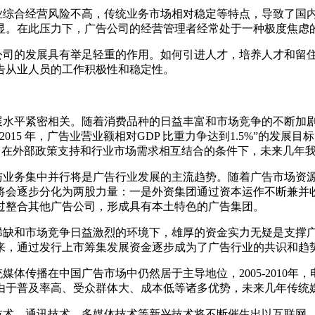
综合经营风险不高，传统业务市场相对稳定等特点，导致了国内
显。在此压力下，广告公司的经营管理者经常处于一种极度焦虑
司的发展具有举足轻重的作用。如何引进人才，培养人才和留住
告从业人员的工作积极性和稳定性。
水平紧密相关。随着消费品种的日益丰富和市场竞争的不断加剧
5 年，广告业营业额相对GDP 比重力争达到1.5%”的发展目标
此，在外部政策支持和行业市场需求相互结合的条件下，未来几年
业务集中并行将是广告行业发展的主流趋势。随着广告市场资源
将会逐步分化为两股力量：一是外资集团通过资本运作不断兼并
过整合其他广告公司，形成具有本土特色的广告集团。
缺和市场竞争日益激烈的环境下，雄厚的资金实力无疑是支撑广
来，通过发行上市筹集发展资金逐步成为了广告行业的共识和趋
播在中国广告市场中仍然居于主导地位，2005-2010年，
由于普及率高、受众群体大、成本低等诸多优势，未来几年传统
术、通讯技术、多媒体技术等新兴技术将不断催生出以互联网、