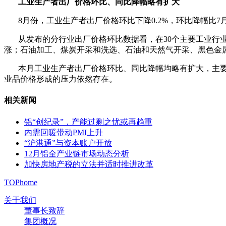
工业生产者出厂价格环比、同比降幅略有扩大
8月份，工业生产者出厂价格环比下降0.2%，环比降幅比7月份
从发布的分行业出厂价格环比数据看，在30个主要工业行业中
涨；石油加工、煤炭开采和洗选、石油和天然气开采、黑色金
本月工业生产者出厂价格环比、同比降幅均略有扩大，主要
业品价格形成的压力依然存在。
相关新闻
铝“创纪录”，产能过剩之忧或再趋重
内需回暖带动PMI上升
“沪港通”与资本账户开放
12月铝全产业链市场动态分析
加快房地产税的立法并适时推进改革
TOP
home
关于我们
董事长致辞
集团概况