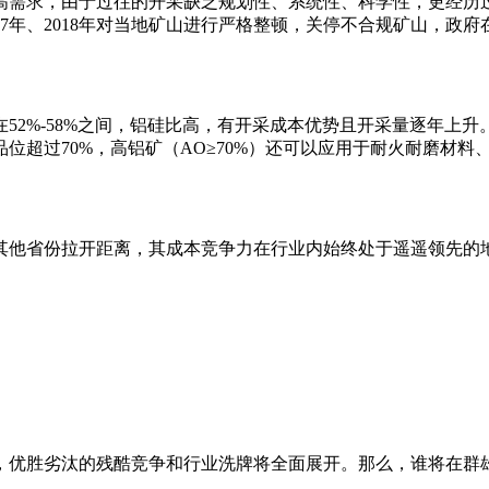
高需求，由于过往的开采缺乏规划性、系统性、科学性，更经历
17年、2018年对当地矿山进行严格整顿，关停不合规矿山，政
52%-58%之间，铝硅比高，有开采成本优势且开采量逐年上
位超过70%，高铝矿（AO≥70%）还可以应用于耐火耐磨材
其他省份拉开距离，其成本竞争力在行业内始终处于遥遥领先的
，优胜劣汰的残酷竞争和行业洗牌将全面展开。那么，谁将在群