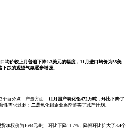
进口均价较上月普遍下降
2-3
美元的幅度，
11
月进口均价为
55
美
格下跌的观望气氛逐步增强
。
.3个百分点；产量方面，
11
月国产氧化铝
472
万吨，环比下降了
擦性需求过剩；
二是
氧化铝企业逐渐落实了减产计划。
货加权价为1694元/吨，环比下降11.7%，降幅环比扩大了3.4个