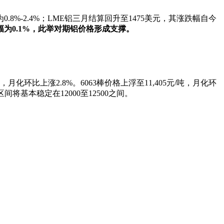
.8%-2.4%；LME铝三月结算回升至1475美元，其涨跌幅自今
幅为0.1%，此举对期铝价格形成支撑。
月化环比上涨2.8%。6063棒价格上浮至11,405元/吨，月化环
间将基本稳定在12000至12500之间。