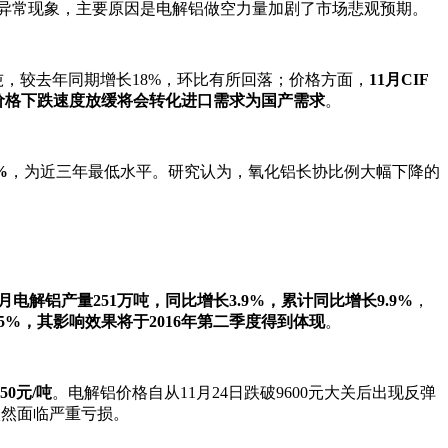
异常现象，主要原因是电解铝做空力量加剧了市场悲观预期。
吨，较去年同期增长18%，环比有所回落；价格方面，
11
月
CIF
价格下跌速度放缓将会转化进口需求为国产需求
。
%
，为近三年最低水平。研究认为，氧化铝长协比例大幅下降的
月电解铝产量
251
万吨，同比增长
3.9%
，累计同比增长
9.9%
，
.5%
，其影响效果将于
2016
年第二季度得到体现
。
650元/吨
。电解铝价格自从11月24日跌破9600元大关后出现反弹
依然面临严重亏损。