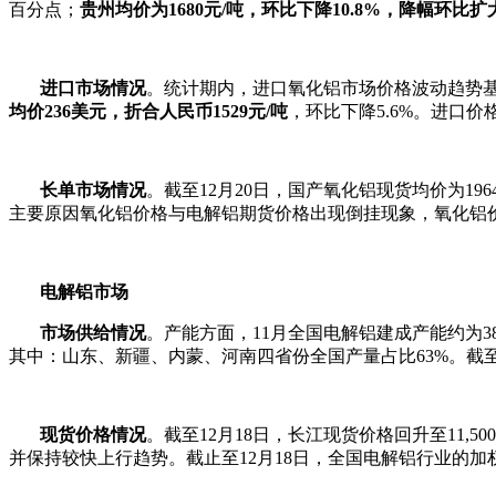
百分点；
贵州均价为
1680
元
/
吨，环比下降
10.8%
，降幅环比扩
进口市场情况
。统计期内，进口氧化铝市场价格波动趋势基
均价
236
美元，折合人民币
1529
元
/
吨
，环比下降5.6%。进口
长单市场情况
。截至12月20日，国产氧化铝现货均价为196
主要原因氧化铝价格与电解铝期货价格出现倒挂现象，氧化铝
电解铝市场
市场供给情况
。产能方面，11月全国电解铝建成产能约为38
其中：山东、新疆、内蒙、河南四省份全国产量占比63%。截至1
现货价格情况
。截至12月18日，长江现货价格回升至11,50
并保持较快上行趋势。截止至12月18日，全国电解铝行业的加权