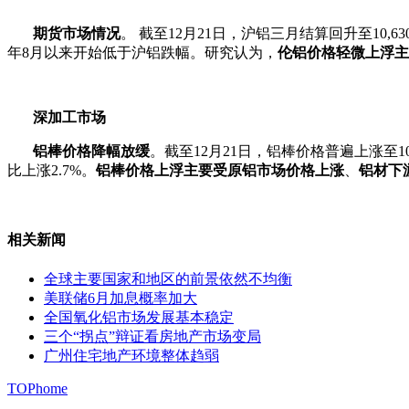
期货市场情况
。 截至12月21日，沪铝三月结算回升至10,6
年8月以来开始低于沪铝跌幅。研究认为，
伦铝价格轻微上浮主
深加工市场
铝棒价格降幅放缓
。截至12月21日，铝棒价格普遍上涨至10
比上涨2.7%。
铝棒价格上浮主要受原铝市场价格上涨
、
铝材下
相关新闻
全球主要国家和地区的前景依然不均衡
美联储6月加息概率加大
全国氧化铝市场发展基本稳定
三个“拐点”辩证看房地产市场变局
广州住宅地产环境整体趋弱
TOP
home