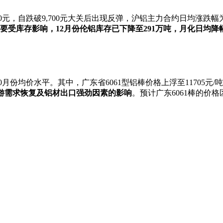
30元，自跌破9,700元大关后出现反弹，沪铝主力合约日均涨跌幅为0
要受库存影响，12月份伦铝库存已下降至291万吨，月化日均降
月份均价水平。其中，广东省6061型铝棒价格上浮至11705元/吨，
游需求恢复及铝材出口强劲因素的影响
。预计广东6061棒的价格区