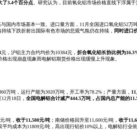
大了
3.4
个百分点
。研究认为，目前氧化铝市场价格直线下浮属于
与国内市场基本一致。进口量方面，11月全国进口氧化铝52万
价格持续下跌折射出国际有色市场的悲观气氛仍在持续，
同时进口
4元，沪铝主力合约均价为10384元，
折合氧化铝长协比例为
16.3
价格出现崩盘现象而电解铝期货价格出现缓慢上升现象。
60万吨，运行产能为3020万吨，开工率为78.2%；产量方面，
11
2月18日，
全国电解铝合计减产
444.5
万吨，占国内总产能的
11
0元/吨，
收于11,580元/吨
；南储价格回升至11,600元/吨，
收于11,
平均成本为11809元/吨，高出现行铝价10%以上，电解铝行业