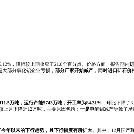
12%，降幅较上期收窄了21.8个百分点。价格方面，报告期内
是大部分氧化铝企业亏损，
部分厂家开始减产
，同时
进口矿石价
811.5
万吨，运行产能
5743
万吨，开工率为
84.31%
，环比下降了3
较上月下降近12万吨，主要原因包括：
一是
电解铝减产导致了摩
了今年以来的下行趋势，且下行幅度有所扩大
。其中：12月国产现