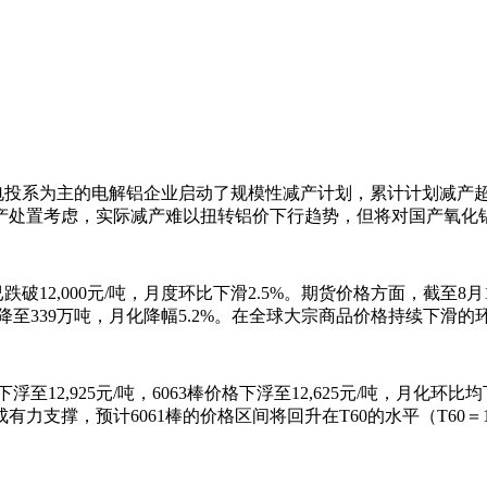
投系为主的电解铝企业启动了规模性减产计划，累计计划减产超过
产处置考虑，实际减产难以扭转铝价下行趋势，但将对国产氧化
2,000元/吨，月度环比下滑2.5%。期货价格方面，截至8月19日
已下降至339万吨，月化降幅5.2%。在全球大宗商品价格持续下
下浮至12,925元/吨，6063棒价格下浮至12,625元/吨，月
撑，预计6061棒的价格区间将回升在T60的水平（T60＝13,