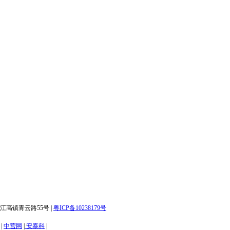
白云区江高镇青云路55号 |
粤ICP备10238179号
|
中营网
|
安泰科
|