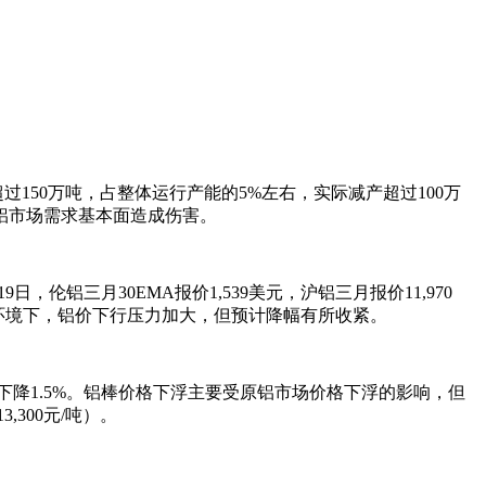
150万吨，占整体运行产能的5%左右，实际减产超过100万
铝市场需求基本面造成伤害。
，伦铝三月30EMA报价1,539美元，沪铝三月报价11,970
滑的环境下，铝价下行压力加大，但预计降幅有所收紧。
化环比均下降1.5%。铝棒价格下浮主要受原铝市场价格下浮的影响，但
300元/吨）。